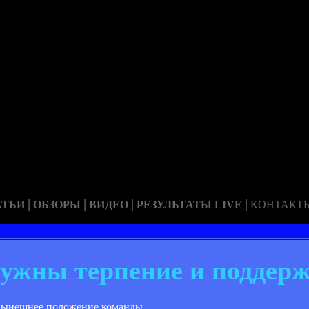
|
|
|
|
АТЬИ
ОБЗОРЫ
ВИДЕО
РЕЗУЛЬТАТЫ LIVE
КОНТАКТ
ужны терпение и поддер
 нынешнее положение команды.