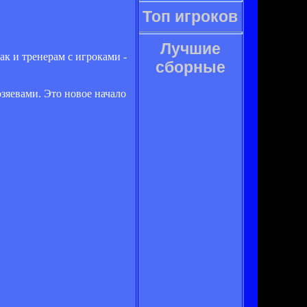
Топ игроков
Лучшие
ак и тренерам с игроками -
сборные
озяевами. Это новое начало