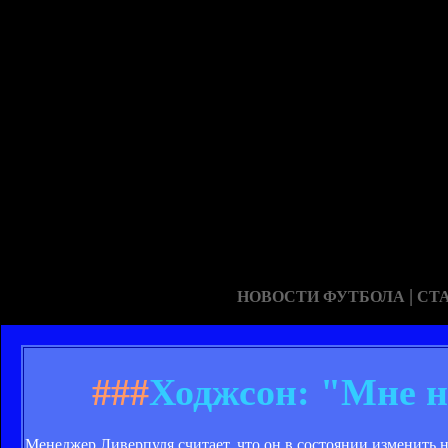
|
НОВОСТИ ФУТБОЛА
СТ
###
Ходжсон: "Мне н
Менеджер Ливерпуля считает, что он в состоянии изменить