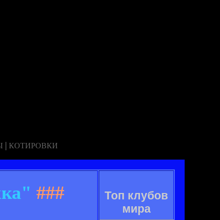
|
Ы
КОТИРОВКИ
жка"
###
Топ клубов
мира