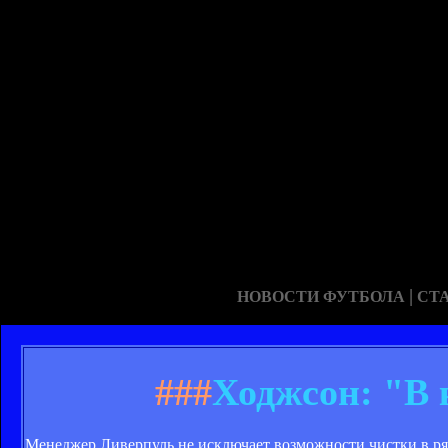
|
НОВОСТИ ФУТБОЛА
СТ
###
Ходжсон: "В 
Менеджер Ливерпуль не исключает возможности чистки в ря